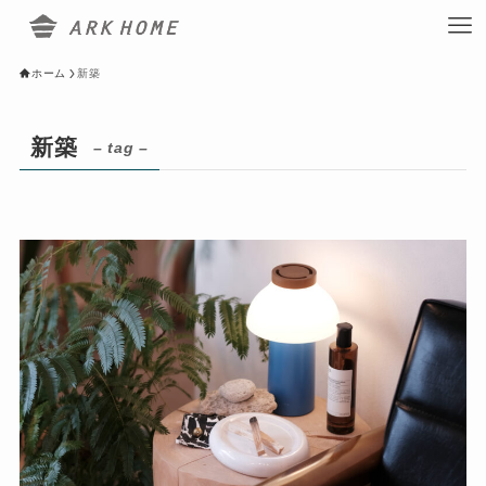
ホーム
新築
新築
– tag –