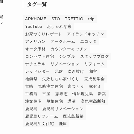
知
タグ一覧
完
ARKHOME
STO
TRETTIO
trip
ラ
YouTube
おしゃれな家
お家づくりレポート
アイランドキッチン
アメリカン
アークホーム
エコッタ
オーク床材
カウンターキッチン
コンセプト住宅
シンプル
スタッフブログ
ナチュラル
リノベーション
リフォーム
レッドシダー
北欧
吹き抜け
和室
地鎮祭
失敗しない家づくり
完成見学会
宮崎
宮崎注文住宅
家づくり
家ゼミ
工務店
平屋
志布志
情熱鹿児島
新築
注文住宅
規格住宅
講演
高気密高断熱
鹿児島
鹿児島リノベーション
鹿児島リフォーム
鹿児島新築
鹿児島注文住宅
鹿屋