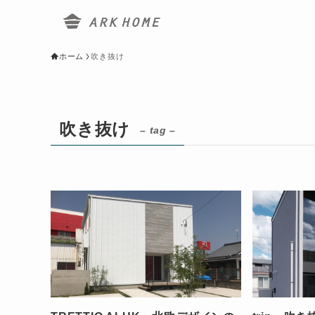
ホーム
吹き抜け
吹き抜け
– tag –