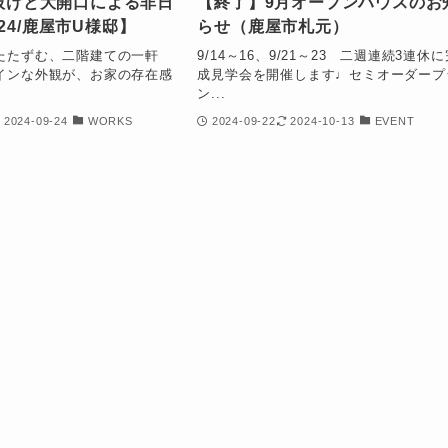
き抜けと大開口による非日
【終了】9月オープンハウスのお
24/鹿屋市U様邸】
らせ（鹿屋市札元）
たたずむ、二階建ての一軒
9/14～16、9/21～23 二週連続3連休に
インな外観が、お家の存在感
成見学会を開催します♩セミオーダープ
ン...
2024-09-24
WORKS
2024-09-22
2024-10-13
EVENT