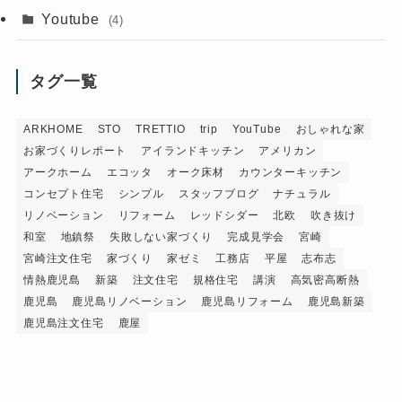
Youtube
(4)
タグ一覧
ARKHOME
STO
TRETTIO
trip
YouTube
おしゃれな家
お家づくりレポート
アイランドキッチン
アメリカン
アークホーム
エコッタ
オーク床材
カウンターキッチン
コンセプト住宅
シンプル
スタッフブログ
ナチュラル
リノベーション
リフォーム
レッドシダー
北欧
吹き抜け
和室
地鎮祭
失敗しない家づくり
完成見学会
宮崎
宮崎注文住宅
家づくり
家ゼミ
工務店
平屋
志布志
情熱鹿児島
新築
注文住宅
規格住宅
講演
高気密高断熱
鹿児島
鹿児島リノベーション
鹿児島リフォーム
鹿児島新築
鹿児島注文住宅
鹿屋