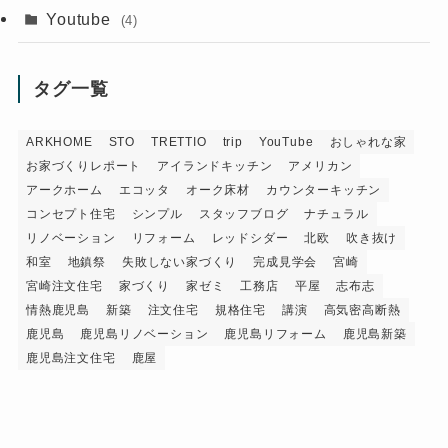
Youtube
(4)
タグ一覧
ARKHOME
STO
TRETTIO
trip
YouTube
おしゃれな家
お家づくりレポート
アイランドキッチン
アメリカン
アークホーム
エコッタ
オーク床材
カウンターキッチン
コンセプト住宅
シンプル
スタッフブログ
ナチュラル
リノベーション
リフォーム
レッドシダー
北欧
吹き抜け
和室
地鎮祭
失敗しない家づくり
完成見学会
宮崎
宮崎注文住宅
家づくり
家ゼミ
工務店
平屋
志布志
情熱鹿児島
新築
注文住宅
規格住宅
講演
高気密高断熱
鹿児島
鹿児島リノベーション
鹿児島リフォーム
鹿児島新築
鹿児島注文住宅
鹿屋