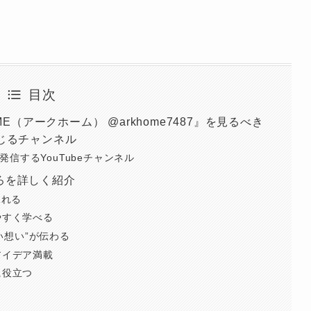
目次
OME（アークホーム） @arkhome7487』を見るべき
感じるチャンネル
発信するYouTubeチャンネル
ころを詳しく紹介
見れる
りやすく学べる
の“熱い想い”が伝わる
るアイデア満載
に役立つ