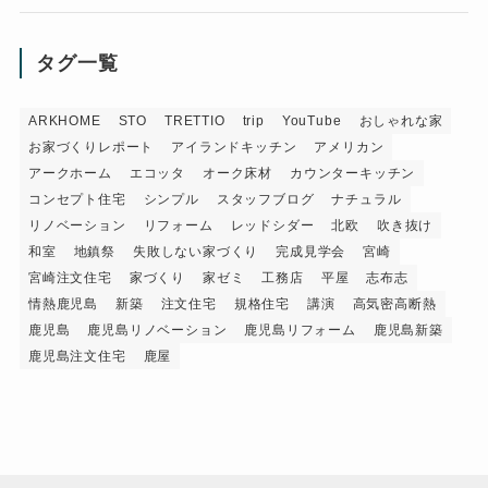
タグ一覧
ARKHOME
STO
TRETTIO
trip
YouTube
おしゃれな家
お家づくりレポート
アイランドキッチン
アメリカン
アークホーム
エコッタ
オーク床材
カウンターキッチン
コンセプト住宅
シンプル
スタッフブログ
ナチュラル
リノベーション
リフォーム
レッドシダー
北欧
吹き抜け
和室
地鎮祭
失敗しない家づくり
完成見学会
宮崎
宮崎注文住宅
家づくり
家ゼミ
工務店
平屋
志布志
情熱鹿児島
新築
注文住宅
規格住宅
講演
高気密高断熱
鹿児島
鹿児島リノベーション
鹿児島リフォーム
鹿児島新築
鹿児島注文住宅
鹿屋