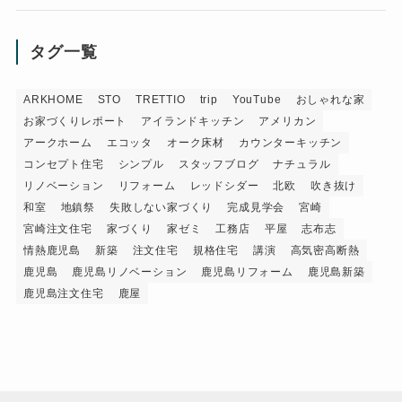
タグ一覧
ARKHOME
STO
TRETTIO
trip
YouTube
おしゃれな家
お家づくりレポート
アイランドキッチン
アメリカン
アークホーム
エコッタ
オーク床材
カウンターキッチン
コンセプト住宅
シンプル
スタッフブログ
ナチュラル
リノベーション
リフォーム
レッドシダー
北欧
吹き抜け
和室
地鎮祭
失敗しない家づくり
完成見学会
宮崎
宮崎注文住宅
家づくり
家ゼミ
工務店
平屋
志布志
情熱鹿児島
新築
注文住宅
規格住宅
講演
高気密高断熱
鹿児島
鹿児島リノベーション
鹿児島リフォーム
鹿児島新築
鹿児島注文住宅
鹿屋