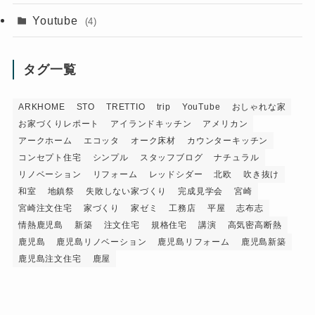
Youtube
(4)
タグ一覧
ARKHOME
STO
TRETTIO
trip
YouTube
おしゃれな家
お家づくりレポート
アイランドキッチン
アメリカン
アークホーム
エコッタ
オーク床材
カウンターキッチン
コンセプト住宅
シンプル
スタッフブログ
ナチュラル
リノベーション
リフォーム
レッドシダー
北欧
吹き抜け
和室
地鎮祭
失敗しない家づくり
完成見学会
宮崎
宮崎注文住宅
家づくり
家ゼミ
工務店
平屋
志布志
情熱鹿児島
新築
注文住宅
規格住宅
講演
高気密高断熱
鹿児島
鹿児島リノベーション
鹿児島リフォーム
鹿児島新築
鹿児島注文住宅
鹿屋