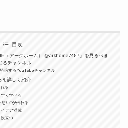
目次
OME（アークホーム） @arkhome7487』を見るべき
感じるチャンネル
発信するYouTubeチャンネル
ころを詳しく紹介
見れる
りやすく学べる
の“熱い想い”が伝わる
るアイデア満載
に役立つ