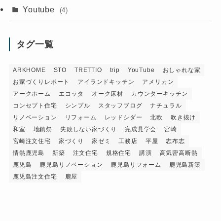
Youtube
(4)
タグ一覧
ARKHOME
STO
TRETTIO
trip
YouTube
おしゃれな家
お家づくりレポート
アイランドキッチン
アメリカン
アークホーム
エコッタ
オーク床材
カウンターキッチン
コンセプト住宅
シンプル
スタッフブログ
ナチュラル
リノベーション
リフォーム
レッドシダー
北欧
吹き抜け
和室
地鎮祭
失敗しない家づくり
完成見学会
宮崎
宮崎注文住宅
家づくり
家ゼミ
工務店
平屋
志布志
情熱鹿児島
新築
注文住宅
規格住宅
講演
高気密高断熱
鹿児島
鹿児島リノベーション
鹿児島リフォーム
鹿児島新築
鹿児島注文住宅
鹿屋