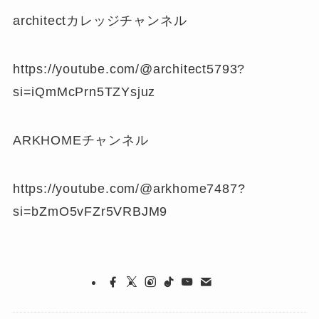
architectカレッジチャンネル
https://youtube.com/@architect5793?
si=iQmMcPrn5TZYsjuz
ARKHOMEチャンネル
https://youtube.com/@arkhome7487?
si=bZmO5vFZr5VRBJM9