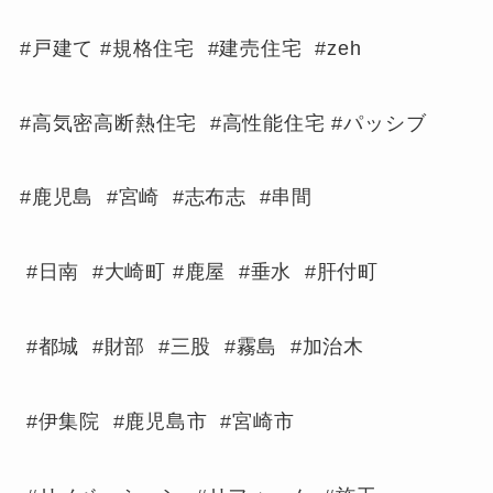
#戸建て #規格住宅 #建売住宅 #zeh
#高気密高断熱住宅 #高性能住宅 #パッシブ
#鹿児島 #宮崎 #志布志 #串間
#日南 #大崎町 #鹿屋 #垂水 #肝付町
#都城 #財部 #三股 #霧島 #加治木
#伊集院 #鹿児島市 #宮崎市