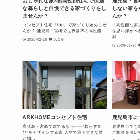
おしゃれな家×超高性能住宅で快適
鹿児島・宮
な暮らしと自慢できる家づくりをし
しない家を
ませんか？
んか？
コンセプト住宅『trip』で家づくり始めませ
「高性能な家
んか？ 鹿児島・宮崎で世界基準の高性能...
を思い浮かべ
材...
2026-02-18
BLOG
2026-01-23
ARKHOMEコンセプト住宅
鹿児島市に
鹿児島・宮崎で建てるなら――“暮らす喜
鹿児島市でも
び”をデザインする家 人生で最も大きな買
ご相談を頂いて
い物...