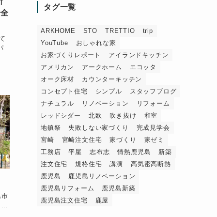
祈
タグ一覧
安全
ARKHOME
STO
TRETTIO
trip
て
YouTube
おしゃれな家
パ
お家づくりレポート
アイランドキッチン
アメリカン
アークホーム
エコッタ
オーク床材
カウンターキッチン
コンセプト住宅
シンプル
スタッフブログ
ナチュラル
リノベーション
リフォーム
レッドシダー
北欧
吹き抜け
和室
地鎮祭
失敗しない家づくり
完成見学会
宮崎
宮崎注文住宅
家づくり
家ゼミ
工務店
平屋
志布志
情熱鹿児島
新築
注文住宅
規格住宅
講演
高気密高断熱
鹿児島
鹿児島リノベーション
鹿児島リフォーム
鹿児島新築
島市
鹿児島注文住宅
鹿屋
..