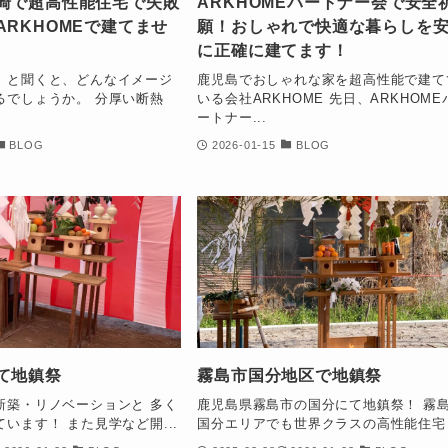
崎で超高性能住宅で失敗
ARKHOMEパートナー会で安全
ARKHOMEで建てませ
願！おしゃれで快適な暮らしを
に正確に建てます！
」と聞くと、どんなイメージ
鹿児島でおしゃれな家を超高性能で建て
るでしょうか。 分厚い断熱
いる会社ARKHOME 先日、ARKHOME
ートナー...
BLOG
2026-01-15
BLOG
て地鎮祭
霧島市国分地区で地鎮祭
新築・リノベーションと 多く
鹿児島県霧島市の国分にて地鎮祭！ 霧
います！ また見学など開...
国分エリアでも世界クラスの高性能住宅 .