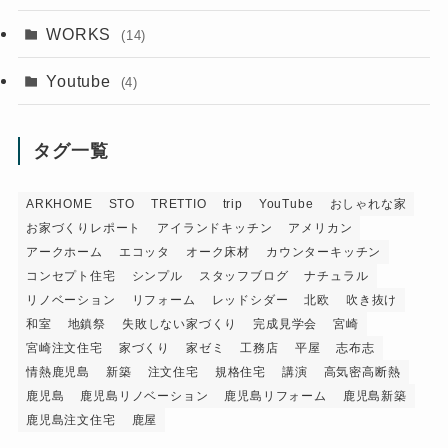
WORKS
(14)
Youtube
(4)
タグ一覧
ARKHOME
STO
TRETTIO
trip
YouTube
おしゃれな家
お家づくりレポート
アイランドキッチン
アメリカン
アークホーム
エコッタ
オーク床材
カウンターキッチン
コンセプト住宅
シンプル
スタッフブログ
ナチュラル
リノベーション
リフォーム
レッドシダー
北欧
吹き抜け
和室
地鎮祭
失敗しない家づくり
完成見学会
宮崎
宮崎注文住宅
家づくり
家ゼミ
工務店
平屋
志布志
情熱鹿児島
新築
注文住宅
規格住宅
講演
高気密高断熱
鹿児島
鹿児島リノベーション
鹿児島リフォーム
鹿児島新築
鹿児島注文住宅
鹿屋