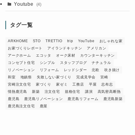
Youtube
(4)
タグ一覧
ARKHOME
STO
TRETTIO
trip
YouTube
おしゃれな家
お家づくりレポート
アイランドキッチン
アメリカン
アークホーム
エコッタ
オーク床材
カウンターキッチン
コンセプト住宅
シンプル
スタッフブログ
ナチュラル
リノベーション
リフォーム
レッドシダー
北欧
吹き抜け
和室
地鎮祭
失敗しない家づくり
完成見学会
宮崎
宮崎注文住宅
家づくり
家ゼミ
工務店
平屋
志布志
情熱鹿児島
新築
注文住宅
規格住宅
講演
高気密高断熱
鹿児島
鹿児島リノベーション
鹿児島リフォーム
鹿児島新築
鹿児島注文住宅
鹿屋