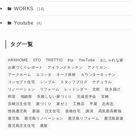
WORKS
(14)
Youtube
(4)
タグ一覧
ARKHOME
STO
TRETTIO
trip
YouTube
おしゃれな家
お家づくりレポート
アイランドキッチン
アメリカン
アークホーム
エコッタ
オーク床材
カウンターキッチン
コンセプト住宅
シンプル
スタッフブログ
ナチュラル
リノベーション
リフォーム
レッドシダー
北欧
吹き抜け
和室
地鎮祭
失敗しない家づくり
完成見学会
宮崎
宮崎注文住宅
家づくり
家ゼミ
工務店
平屋
志布志
情熱鹿児島
新築
注文住宅
規格住宅
講演
高気密高断熱
鹿児島
鹿児島リノベーション
鹿児島リフォーム
鹿児島新築
鹿児島注文住宅
鹿屋