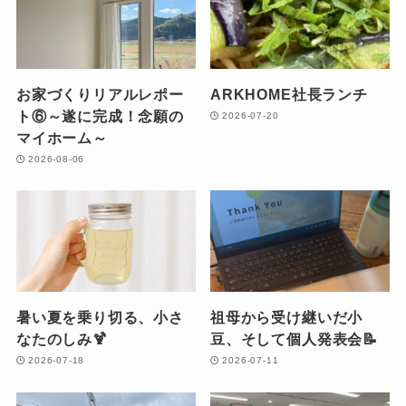
お家づくりリアルレポー
ARKHOME社長ランチ
ト⑥～遂に完成！念願の
2026-07-20
マイホーム～
2026-08-06
暑い夏を乗り切る、小さ
祖母から受け継いだ小
なたのしみ🍹
豆、そして個人発表会📝
2026-07-18
2026-07-11