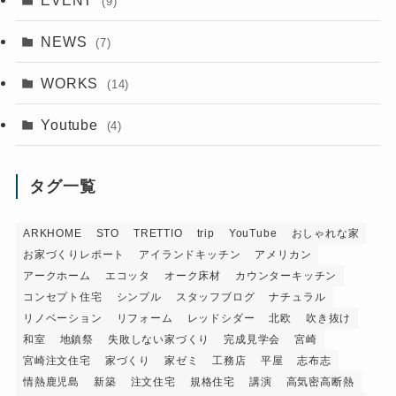
(9)
NEWS
(7)
WORKS
(14)
Youtube
(4)
タグ一覧
ARKHOME
STO
TRETTIO
trip
YouTube
おしゃれな家
お家づくりレポート
アイランドキッチン
アメリカン
アークホーム
エコッタ
オーク床材
カウンターキッチン
コンセプト住宅
シンプル
スタッフブログ
ナチュラル
リノベーション
リフォーム
レッドシダー
北欧
吹き抜け
和室
地鎮祭
失敗しない家づくり
完成見学会
宮崎
宮崎注文住宅
家づくり
家ゼミ
工務店
平屋
志布志
情熱鹿児島
新築
注文住宅
規格住宅
講演
高気密高断熱