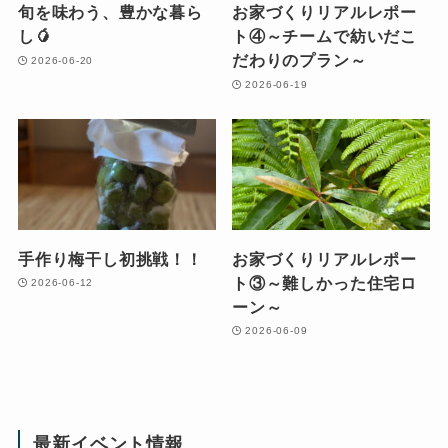
旬を味わう、豊かな暮ら
お家づくりリアルレポー
し🥭
ト④～チームで紡いだこ
だわりのプラン～
2026-06-20
2026-06-19
手作り梅干し初挑戦！！
お家づくりリアルレポー
ト③～難しかった住宅ロ
2026-06-12
ーン～
2026-06-09
最新イベント情報