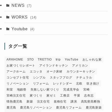
NEWS
(7)
WORKS
(14)
Youtube
(4)
タグ一覧
ARKHOME
STO
TRETTIO
trip
YouTube
おしゃれな家
お家づくりレポート
アイランドキッチン
アメリカン
アークホーム
エコッタ
オーク床材
カウンターキッチン
コンセプト住宅
シンプル
スタッフブログ
ナチュラル
リノベーション
リフォーム
レッドシダー
北欧
吹き抜け
和室
地鎮祭
失敗しない家づくり
完成見学会
宮崎
宮崎注文住宅
家づくり
家ゼミ
工務店
平屋
志布志
情熱鹿児島
新築
注文住宅
規格住宅
講演
高気密高断熱
鹿児島
鹿児島リノベーション
鹿児島リフォーム
鹿児島新築