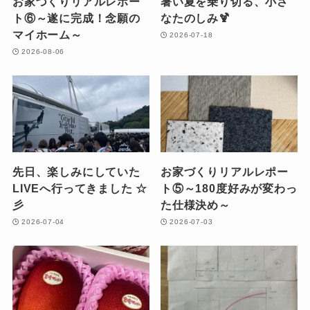
お家づくりリアルレポー
暑い夏を乗り切る、小さ
ト⑥～遂に完成！念願の
なたのしみ🍹
マイホーム～
2026-07-18
2026-08-06
先日、楽しみにしていた
お家づくりリアルレポー
LIVEへ行ってきました ☆
ト⑤～180度好みが変わっ
彡
た仕様決め～
2026-07-04
2026-07-03