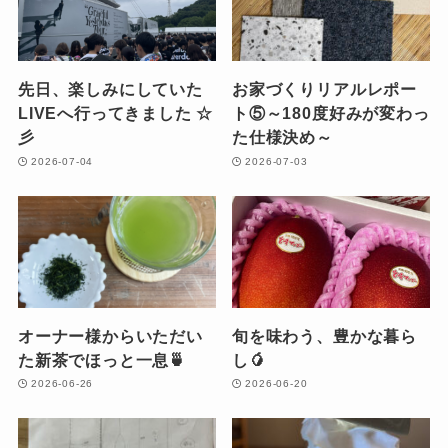
先日、楽しみにしていた
お家づくりリアルレポー
LIVEへ行ってきました ☆
ト⑤～180度好みが変わっ
彡
た仕様決め～
2026-07-04
2026-07-03
オーナー様からいただい
旬を味わう、豊かな暮ら
た新茶でほっと一息🍵
し🥭
2026-06-26
2026-06-20