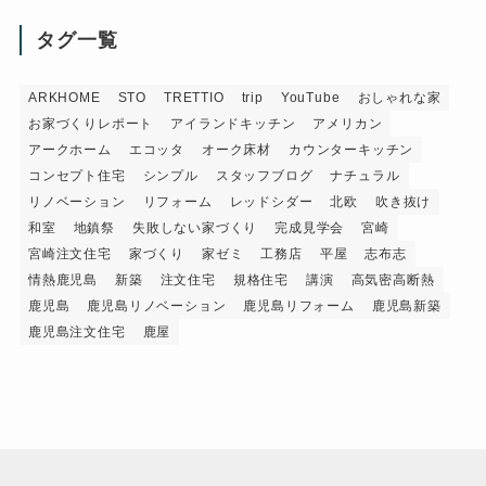
タグ一覧
ARKHOME
STO
TRETTIO
trip
YouTube
おしゃれな家
お家づくりレポート
アイランドキッチン
アメリカン
アークホーム
エコッタ
オーク床材
カウンターキッチン
コンセプト住宅
シンプル
スタッフブログ
ナチュラル
リノベーション
リフォーム
レッドシダー
北欧
吹き抜け
和室
地鎮祭
失敗しない家づくり
完成見学会
宮崎
宮崎注文住宅
家づくり
家ゼミ
工務店
平屋
志布志
情熱鹿児島
新築
注文住宅
規格住宅
講演
高気密高断熱
鹿児島
鹿児島リノベーション
鹿児島リフォーム
鹿児島新築
鹿児島注文住宅
鹿屋