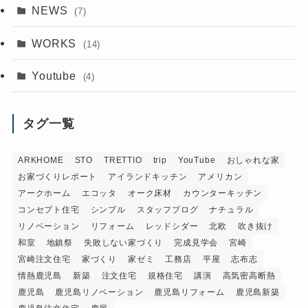
NEWS
(7)
WORKS
(14)
Youtube
(4)
タグ一覧
ARKHOME
STO
TRETTIO
trip
YouTube
おしゃれな家
お家づくりレポート
アイランドキッチン
アメリカン
アークホーム
エコッタ
オーク床材
カウンターキッチン
コンセプト住宅
シンプル
スタッフブログ
ナチュラル
リノベーション
リフォーム
レッドシダー
北欧
吹き抜け
和室
地鎮祭
失敗しない家づくり
完成見学会
宮崎
宮崎注文住宅
家づくり
家ゼミ
工務店
平屋
志布志
情熱鹿児島
新築
注文住宅
規格住宅
講演
高気密高断熱
鹿児島
鹿児島リノベーション
鹿児島リフォーム
鹿児島新築