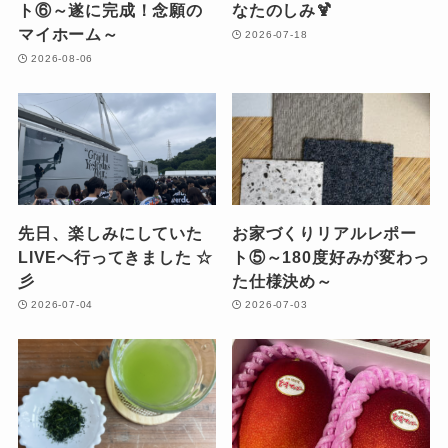
ト⑥～遂に完成！念願の
なたのしみ🍹
マイホーム～
2026-07-18
2026-08-06
先日、楽しみにしていた
お家づくりリアルレポー
LIVEへ行ってきました ☆
ト⑤～180度好みが変わっ
彡
た仕様決め～
2026-07-04
2026-07-03