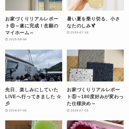
お家づくりリアルレポー
暑い夏を乗り切る、小さ
ト⑥～遂に完成！念願の
なたのしみ🍹
マイホーム～
2026-07-18
2026-08-06
先日、楽しみにしていた
お家づくりリアルレポー
LIVEへ行ってきました ☆
ト⑤～180度好みが変わっ
彡
た仕様決め～
2026-07-04
2026-07-03