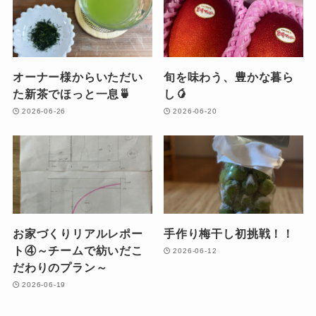
オーナー様からいただい
旬を味わう、豊かな暮ら
た新茶でほっと一息🍵
し🥭
2026-06-26
2026-06-20
お家づくりリアルレポー
手作り梅干し初挑戦！！
ト④～チームで紡いだこ
2026-06-12
だわりのプラン～
2026-06-19