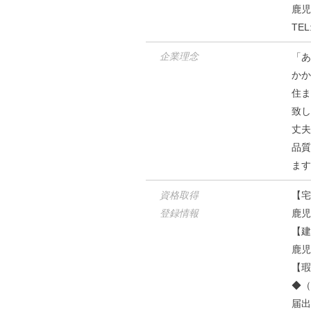
鹿児
TEL
企業理念
「あ
かか
住ま
致し
丈夫
品質
ます
資格取得
【宅
登録情報
鹿児
【建
鹿児
【瑕
◆（
届出