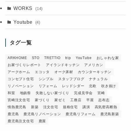
WORKS
(14)
Youtube
(4)
タグ一覧
ARKHOME
STO
TRETTIO
trip
YouTube
おしゃれな家
お家づくりレポート
アイランドキッチン
アメリカン
アークホーム
エコッタ
オーク床材
カウンターキッチン
コンセプト住宅
シンプル
スタッフブログ
ナチュラル
リノベーション
リフォーム
レッドシダー
北欧
吹き抜け
和室
地鎮祭
失敗しない家づくり
完成見学会
宮崎
宮崎注文住宅
家づくり
家ゼミ
工務店
平屋
志布志
情熱鹿児島
新築
注文住宅
規格住宅
講演
高気密高断熱
鹿児島
鹿児島リノベーション
鹿児島リフォーム
鹿児島新築
鹿児島注文住宅
鹿屋