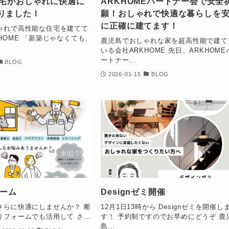
住宅がおしゃれに快適に
ARKHOMEパートナー会で安全
りました！
願！おしゃれで快適な暮らしを
に正確に建てます！
ゃれで高性能な住宅を建てて
HOME 「新築じゃなくても、
鹿児島でおしゃれな家を超高性能で建て
いる会社ARKHOME 先日、ARKHOME
ートナー...
BLOG
2026-01-15
BLOG
ォーム
Designゼミ開催
さらに快適にしませんか？ 断
12月1日13時から Designゼミを開催し
フォームでも活用して さ...
す！ 予約制ですのでお早めにどうぞ 鹿
島...