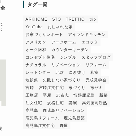
祈
タグ一覧
安全
ARKHOME
STO
TRETTIO
trip
て
YouTube
おしゃれな家
パ
お家づくりレポート
アイランドキッチン
アメリカン
アークホーム
エコッタ
オーク床材
カウンターキッチン
コンセプト住宅
シンプル
スタッフブログ
ナチュラル
リノベーション
リフォーム
レッドシダー
北欧
吹き抜け
和室
地鎮祭
失敗しない家づくり
完成見学会
宮崎
宮崎注文住宅
家づくり
家ゼミ
工務店
平屋
志布志
情熱鹿児島
新築
注文住宅
規格住宅
講演
高気密高断熱
鹿児島
鹿児島リノベーション
鹿児島リフォーム
鹿児島新築
ま
鹿児島注文住宅
鹿屋
児