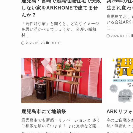
鹿児島・宮崎で超高性能住宅で失敗
築26年の
しない家をARKHOMEで建てませ
生まれ変わ
んか？
鹿児島でおし
いる会社ARK
「高性能な家」と聞くと、どんなイメージ
こ...
を思い浮かべるでしょうか。 分厚い断熱
材...
2026-01-16
2026-01-23
BLOG
鹿児島市にて地鎮祭
ARKリフ
鹿児島市でも新築・リノベーションと 多く
今のご自宅を
ご相談を頂いています！ また見学など開...
熱・気密向上リ