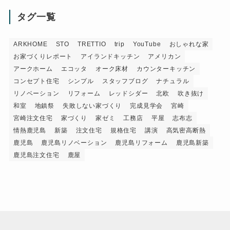
タグ一覧
ARKHOME
STO
TRETTIO
trip
YouTube
おしゃれな家
お家づくりレポート
アイランドキッチン
アメリカン
アークホーム
エコッタ
オーク床材
カウンターキッチン
コンセプト住宅
シンプル
スタッフブログ
ナチュラル
リノベーション
リフォーム
レッドシダー
北欧
吹き抜け
和室
地鎮祭
失敗しない家づくり
完成見学会
宮崎
宮崎注文住宅
家づくり
家ゼミ
工務店
平屋
志布志
情熱鹿児島
新築
注文住宅
規格住宅
講演
高気密高断熱
鹿児島
鹿児島リノベーション
鹿児島リフォーム
鹿児島新築
鹿児島注文住宅
鹿屋