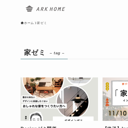
ホーム
家ゼミ
家ゼミ
– tag –