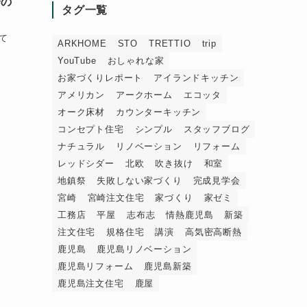
会の
タグ一覧
て
ARKHOME
STO
TRETTIO
trip
YouTube
おしゃれな家
お家づくりレポート
アイランドキッチン
アメリカン
アークホーム
エコッタ
オーク床材
カウンターキッチン
コンセプト住宅
シンプル
スタッフブログ
ナチュラル
リノベーション
リフォーム
レッドシダー
北欧
吹き抜け
和室
地鎮祭
失敗しない家づくり
完成見学会
宮崎
宮崎注文住宅
家づくり
家ゼミ
工務店
平屋
志布志
情熱鹿児島
新築
注文住宅
規格住宅
講演
高気密高断熱
鹿児島
鹿児島リノベーション
鹿児島リフォーム
鹿児島新築
鹿児島注文住宅
鹿屋