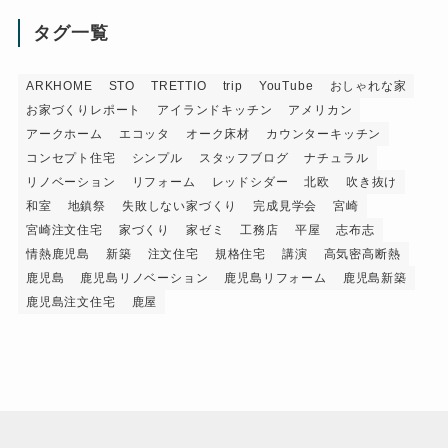
タグ一覧
ARKHOME
STO
TRETTIO
trip
YouTube
おしゃれな家
お家づくりレポート
アイランドキッチン
アメリカン
アークホーム
エコッタ
オーク床材
カウンターキッチン
コンセプト住宅
シンプル
スタッフブログ
ナチュラル
リノベーション
リフォーム
レッドシダー
北欧
吹き抜け
和室
地鎮祭
失敗しない家づくり
完成見学会
宮崎
宮崎注文住宅
家づくり
家ゼミ
工務店
平屋
志布志
情熱鹿児島
新築
注文住宅
規格住宅
講演
高気密高断熱
鹿児島
鹿児島リノベーション
鹿児島リフォーム
鹿児島新築
鹿児島注文住宅
鹿屋