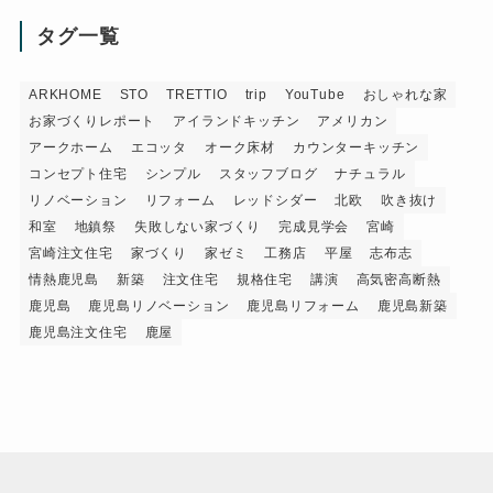
タグ一覧
ARKHOME
STO
TRETTIO
trip
YouTube
おしゃれな家
お家づくりレポート
アイランドキッチン
アメリカン
アークホーム
エコッタ
オーク床材
カウンターキッチン
コンセプト住宅
シンプル
スタッフブログ
ナチュラル
リノベーション
リフォーム
レッドシダー
北欧
吹き抜け
和室
地鎮祭
失敗しない家づくり
完成見学会
宮崎
宮崎注文住宅
家づくり
家ゼミ
工務店
平屋
志布志
情熱鹿児島
新築
注文住宅
規格住宅
講演
高気密高断熱
鹿児島
鹿児島リノベーション
鹿児島リフォーム
鹿児島新築
鹿児島注文住宅
鹿屋