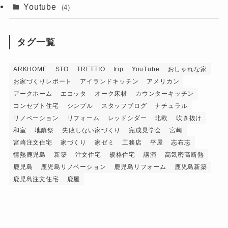
Youtube
(4)
タグ一覧
ARKHOME
STO
TRETTIO
trip
YouTube
おしゃれな家
お家づくりレポート
アイランドキッチン
アメリカン
アークホーム
エコッタ
オーク床材
カウンターキッチン
コンセプト住宅
シンプル
スタッフブログ
ナチュラル
リノベーション
リフォーム
レッドシダー
北欧
吹き抜け
和室
地鎮祭
失敗しない家づくり
完成見学会
宮崎
宮崎注文住宅
家づくり
家ゼミ
工務店
平屋
志布志
情熱鹿児島
新築
注文住宅
規格住宅
講演
高気密高断熱
鹿児島
鹿児島リノベーション
鹿児島リフォーム
鹿児島新築
鹿児島注文住宅
鹿屋