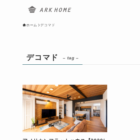
ホーム
デコマド
デコマド
– tag –