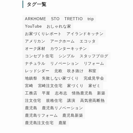
タグ一覧
ARKHOME
STO
TRETTIO
trip
YouTube
おしゃれな家
お家づくりレポート
アイランドキッチン
アメリカン
アークホーム
エコッタ
オーク床材
カウンターキッチン
コンセプト住宅
シンプル
スタッフブログ
ナチュラル
リノベーション
リフォーム
レッドシダー
北欧
吹き抜け
和室
地鎮祭
失敗しない家づくり
完成見学会
宮崎
宮崎注文住宅
家づくり
家ゼミ
工務店
平屋
志布志
情熱鹿児島
新築
注文住宅
規格住宅
講演
高気密高断熱
鹿児島
鹿児島リノベーション
鹿児島リフォーム
鹿児島新築
鹿児島注文住宅
鹿屋