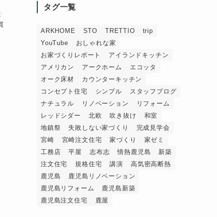
タグ一覧
喜
買
ARKHOME
STO
TRETTIO
trip
YouTube
おしゃれな家
お家づくりレポート
アイランドキッチン
アメリカン
アークホーム
エコッタ
オーク床材
カウンターキッチン
コンセプト住宅
シンプル
スタッフブログ
ナチュラル
リノベーション
リフォーム
レッドシダー
北欧
吹き抜け
和室
地鎮祭
失敗しない家づくり
完成見学会
宮崎
宮崎注文住宅
家づくり
家ゼミ
工務店
平屋
志布志
情熱鹿児島
新築
注文住宅
規格住宅
講演
高気密高断熱
鹿児島
鹿児島リノベーション
鹿児島リフォーム
鹿児島新築
鹿児島注文住宅
鹿屋