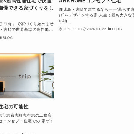
家×超高性能住宅で快適
ARKHOMEコンセプト住宅
自慢できる家づくりをし
鹿児島・宮崎で建てるなら――“暮らす
び”をデザインする家 人生で最も大きな
い物...
『trip』で家づくり始めませ
・宮崎で世界基準の高性能...
2025-11-07
2026-01-22
BLOG
BLOG
住宅の可能性
志市志布志町志布志の工務店
ではコンセプト住宅での 家づく