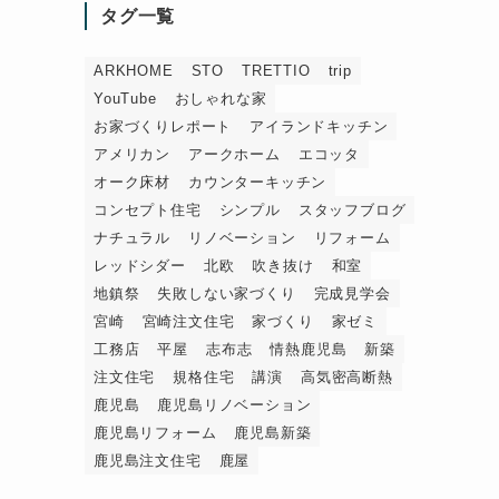
タグ一覧
ARKHOME
STO
TRETTIO
trip
YouTube
おしゃれな家
お家づくりレポート
アイランドキッチン
アメリカン
アークホーム
エコッタ
オーク床材
カウンターキッチン
コンセプト住宅
シンプル
スタッフブログ
ナチュラル
リノベーション
リフォーム
レッドシダー
北欧
吹き抜け
和室
地鎮祭
失敗しない家づくり
完成見学会
宮崎
宮崎注文住宅
家づくり
家ゼミ
工務店
平屋
志布志
情熱鹿児島
新築
注文住宅
規格住宅
講演
高気密高断熱
鹿児島
鹿児島リノベーション
鹿児島リフォーム
鹿児島新築
鹿児島注文住宅
鹿屋